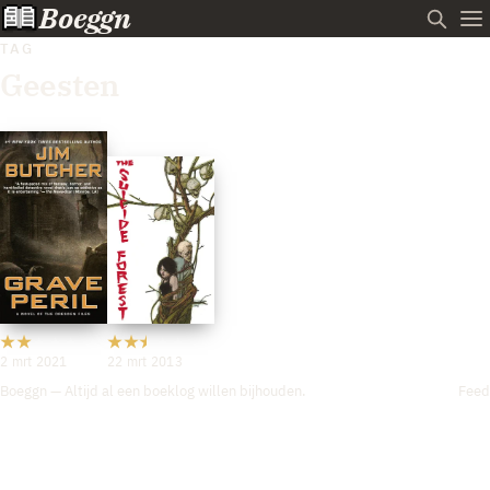
Boeggn
TAG
Geesten
2 mrt 2021
22 mrt 2013
Boeggn — Altijd al een boeklog willen bijhouden.
Feed