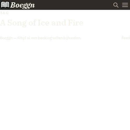
Boeggn
TAG
A Song of Ice and Fire
Boeggn — Altijd al een boeklog willen bijhouden.
Feed