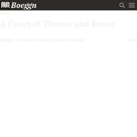
Boeggn
TAG
A Court of Thorns and Roses
Boeggn — Altijd al een boeklog willen bijhouden.
Feed