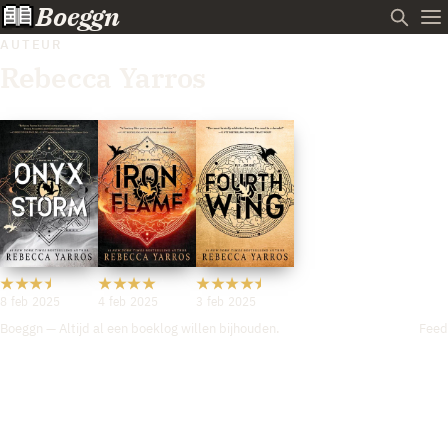
Boeggn
AUTEUR
Rebecca Yarros
8 feb 2025
4 feb 2025
3 feb 2025
Boeggn — Altijd al een boeklog willen bijhouden.
Feed