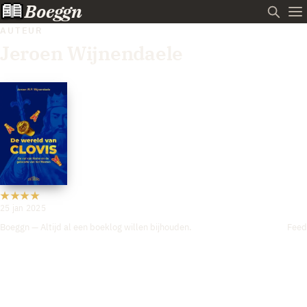
Boeggn
AUTEUR
Jeroen Wijnendaele
25 jan 2025
Boeggn — Altijd al een boeklog willen bijhouden.
Feed