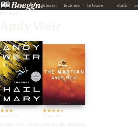
Boeggn
·
gelezen
lezende
te lezen
stats
o
AUTEUR
Andy Weir
8 mei 2021
19 jun 2015
Boeggn — Altijd al een boeklog willen bijhouden.