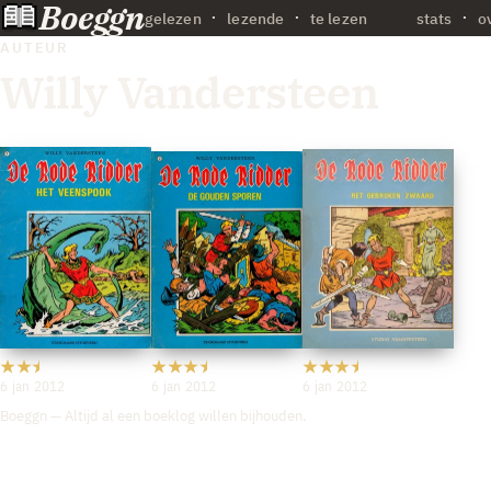
Boeggn
·
gelezen
lezende
te lezen
stats
o
AUTEUR
Willy Vandersteen
6 jan 2012
6 jan 2012
6 jan 2012
Boeggn — Altijd al een boeklog willen bijhouden.