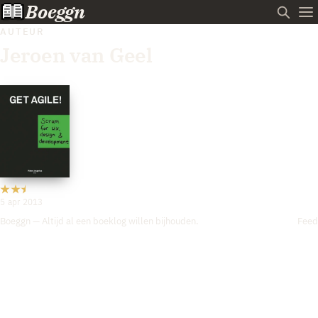
Boeggn
AUTEUR
Jeroen van Geel
5 apr 2013
Boeggn — Altijd al een boeklog willen bijhouden.
Feed