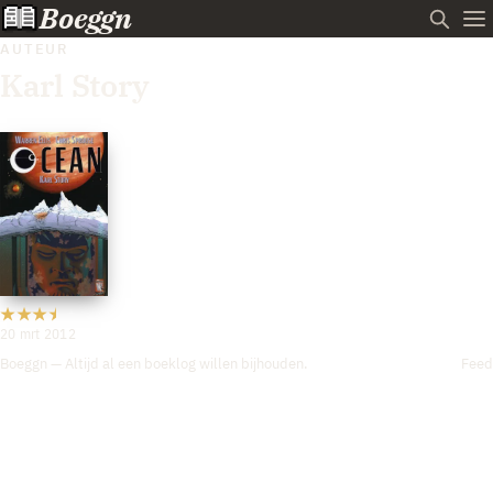
Boeggn
AUTEUR
Karl Story
20 mrt 2012
Boeggn — Altijd al een boeklog willen bijhouden.
Feed