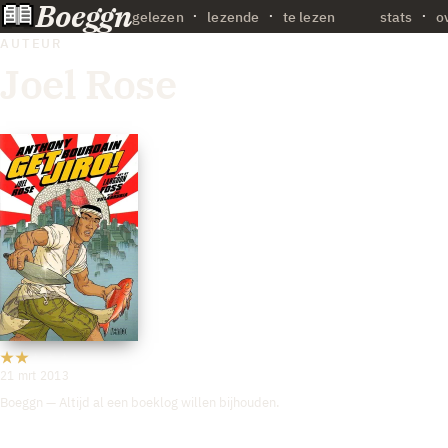
Boeggn
·
gelezen
lezende
te lezen
stats
o
AUTEUR
Joel Rose
21 mrt 2013
Boeggn — Altijd al een boeklog willen bijhouden.