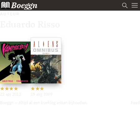
Boeggn
AUTEUR
Eduardo Risso
22 apr 2012
15 aug 2009
Boeggn — Altijd al een boeklog willen bijhouden.
Feed