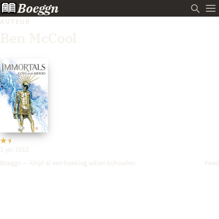
Boeggn
AUTEUR
Ben McCool
1 jan 2012
Boeggn — Altijd al een boeklog willen bijhouden.
Feed