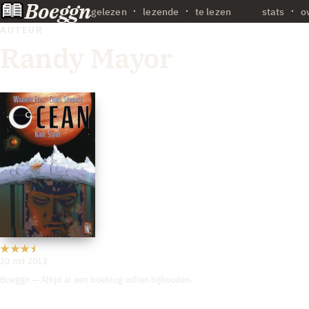
Boeggn
·
gelezen
lezende
te lezen
stats
o
AUTEUR
Randy Mayor
20 mrt 2012
Boeggn — Altijd al een boeklog willen bijhouden.