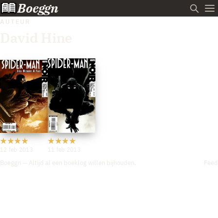
Boeggn
AUTEUR
David Hine
12 feb 2013
11 feb 2013
Boeggn — Altijd al een boeklog willen bijhouden.
Feed