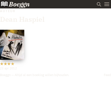
Boeggn
AUTEUR
Dean Haspiel
23 apr 2012
Boeggn — Altijd al een boeklog willen bijhouden.
Feed