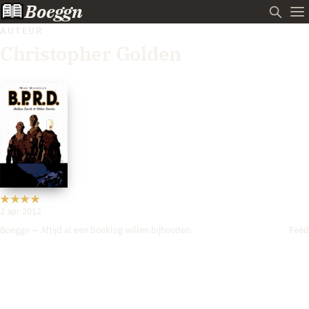
Boeggn
AUTEUR
Christopher Golden
2 apr 2012
Boeggn — Altijd al een boeklog willen bijhouden.
Feed