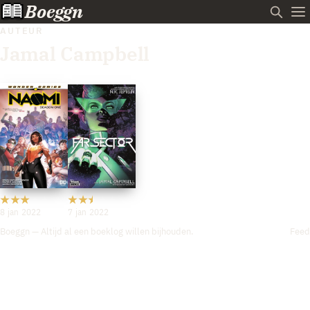
Boeggn
AUTEUR
Jamal Campbell
8 jan 2022
7 jan 2022
Boeggn — Altijd al een boeklog willen bijhouden.
Feed