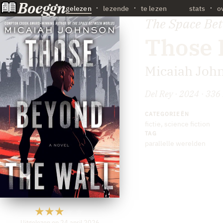
Boeggn
·
gelezen
lezende
te lezen
stats
o
The Space Be
Those 
Micaiah Joh
Del Rey · 2024 · 336 
CATEGORIEËN
fictie
,
science fiction
TAG
parallelle werelden
Uitgelezen op 24 april 2026