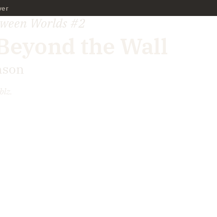
ver
tween Worlds
#2
Beyond the Wall
nson
blz.