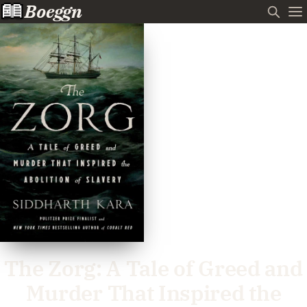
Boeggn
The Zorg: A Tale of Greed and
Murder That Inspired the