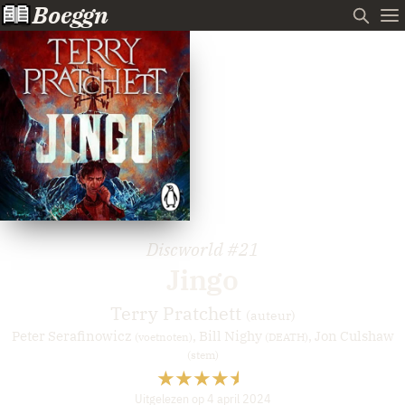
Boeggn
Discworld
#21
Jingo
Terry Pratchett
(auteur)
Peter Serafinowicz
,
Bill Nighy
,
Jon Culshaw
(voetnoten)
(DEATH)
(stem)
Uitgelezen op 4 april 2024