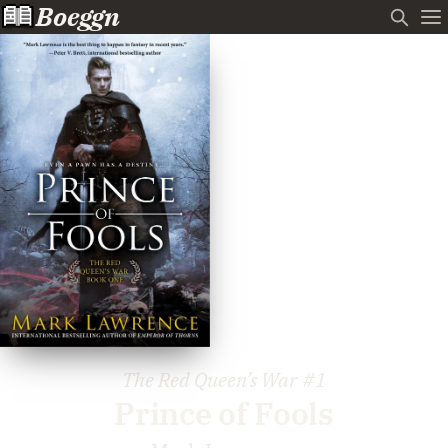
Boeggn
The Red Queen’s War
#1
Prince of Fools