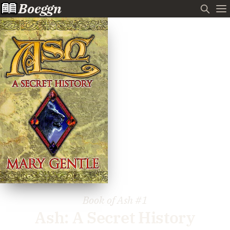
Boeggn
Book of Ash
#1
Ash: A Secret History