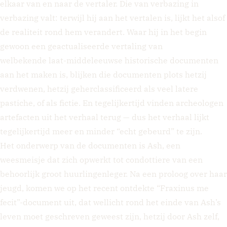
elkaar van en naar de vertaler. Die van verbazing in
verbazing valt: terwijl hij aan het vertalen is, lijkt het alsof
de realiteit rond hem verandert. Waar hij in het begin
gewoon een geactualiseerde vertaling van
welbekende laat-middeleeuwse historische documenten
aan het maken is, blijken die documenten plots hetzij
verdwenen, hetzij geherclassificeerd als veel latere
pastiche, of als fictie. En tegelijkertijd vinden archeologen
artefacten uit het verhaal terug — dus het verhaal lijkt
tegelijkertijd meer en minder “echt gebeurd” te zijn.
Het onderwerp van de documenten is Ash, een
weesmeisje dat zich opwerkt tot condottiere van een
behoorlijk groot huurlingenleger. Na een proloog over haar
jeugd, komen we op het recent ontdekte “Fraxinus me
fecit”-document uit, dat wellicht rond het einde van Ash’s
leven moet geschreven geweest zijn, hetzij door Ash zelf,