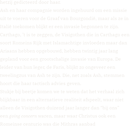
hetzij gedicteerd door haar.
Ash en haar compagnie worden ingehuurd om een missie
uit te voeren voor de Graaf van Bourgondië, maar als ze in
Italië toekomen blijkt er een invasie begonnen te zijn.
Carthago, ’t is te zeggen, de Visigothen die in Carthago een
soort Romeins Rijk met Islamachtige invloeden maar dan
Ariaans hebben opgebouwd, hebben twintig jaar lang
gepland voor een grootschalige invasie van Europa. De
leider van hun leger, de Faris, blijkt zo ongeveer een
tweelingzus van Ash te zijn. Die, net zoals Ash, stemmen
hoort die haar tactisch advies geven.
Stukje bij beetje komen we te weten dat het verhaal zich
blijkbaar in een alternatieve realiteit afspeelt, waar niet
alleen de Visigothen duizend jaar langer dan “bij ons”
een
going concern
waren, maar waar Christus ook een
Romeinse centurio was die Mithras aanbad