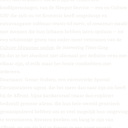
hoofdpersonages, van de Sleeper Service — een ex-Culture
GSV die zich nu tot Eccentric heeft omgedoopt en
extravangante
tableaux vivants
(of
morts
, of
comateux
) maakt
met mensen die hun lichaam hebben laten opslaan — tot
een schimmige groep van onder meer veteranen van de
Culture-Idiraanse oorlog
, de
Interesting Times Gang
.
En dat ze het absoluut niet allemaal per definitie eens met
elkaar zijn, of zelfs maar het beste voorhebben met
iedereen.
Daarnaast: Genar-Hofoen, een excentrieke Special
Circumstances-agent, die het meer dan naar zijn zin heeft
bij de Affront, bijna karikaturaal (maar dan expliciet
bedoeld) gemene aliens, die hun hele wereld genetisch
gemanipuleerd hebben om zo veel mogelijk hun omgeving
te terroriseren. Beesten kweken om bang te zijn van
Affront, en om als bal te dienen in een soort squash,