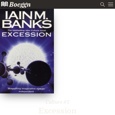
Boeggn
Culture
#5
Excession