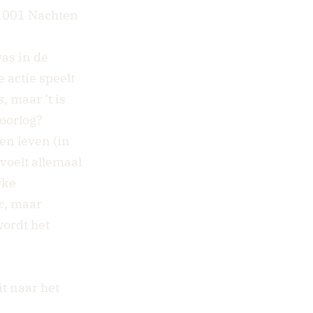
k 1001 Nachten
as in de
 actie speelt
, maar ’t is
 oorlog?
en leven (in
voelt allemaal
rke
c
, maar
wordt het
it naar het