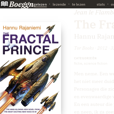
Boeggn
·
gelezen
lezende
te lezen
stats
o
Jean le Flamb
The Fr
Hannu Raja
Tor Books · 2012 · 3
CATEGORIEËN
fictie
,
science fiction
Men neme. Een were
het niet meer duid
Personages die zi
en evenwaardige 
En een auteur die 
en neen, ik ga gee