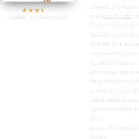
of pech. Die een v
met
Jan Potocki
wi
Uitgelezen op 16 december 2012
Ik dacht dat ik op
wereld, en dat ik 
zich rond de Aarde 
een woestijn (van 
spoken?) waarin ei
symbiose? dat ze e
vaag Arabisch en 
indachtig,
any suff
uiteindelijk naarm
opnieuw duidelijk 
Um.
Ik weet het niet.
A 
einde.