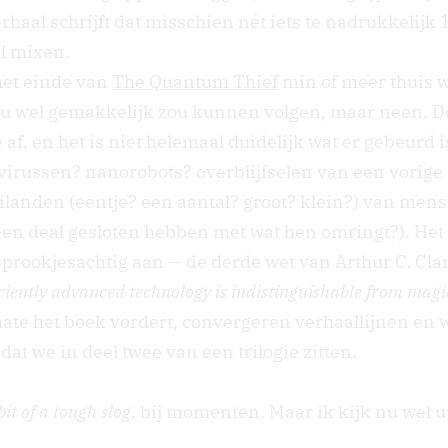
erhaal schrijft dat misschien nét iets te nadrukkelij
l mixen.
 het einde van
The Quantum Thief
min of meer thuis w
nu wel gemakkelijk zou kunnen volgen, maar neen. De
af, en het is niet helemaal duidelijk wat er gebeurd is
virussen? nanorobots? overblijfselen van een vorige
landen (eentje? een aantal? groot? klein?) van mens
en deal gesloten hebben met wat hen omringt?). Het 
sprookjesachtig aan — de derde wet van Arthur C. Cla
iciently advanced technology is indistinguishable from magi
ate het boek vordert, convergeren verhaallijnen en 
dat we in deel twee van een trilogie zitten.
bit of a tough slog
, bij momenten. Maar ik kijk nu wel u