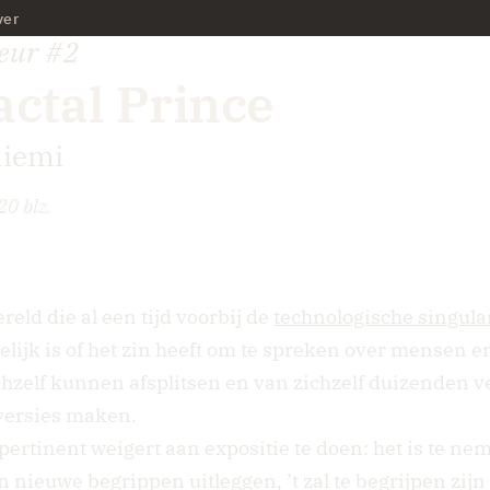
ver
eur
#2
actal Prince
niemi
20 blz.
ld die al een tijd voorbij de
technologische singular
elijk is of het zin heeft om te spreken over mensen 
chzelf kunnen afsplitsen en van zichzelf duizenden v
versies maken.
pertinent weigert aan expositie te doen: het is te nem
n nieuwe begrippen uitleggen, ’t zal te begrijpen zijn 