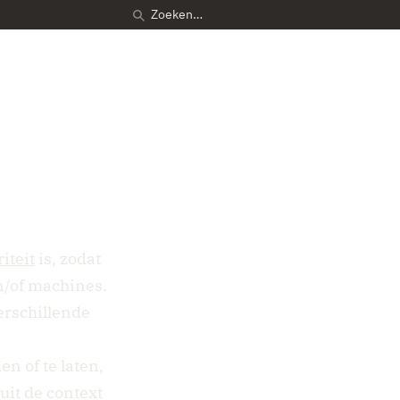
iteit
is, zodat
en/of machines.
erschillende
en of te laten,
uit de context