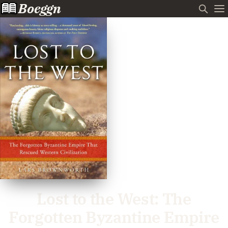
Boeggn
Lost to the West: The
Forgotten Byzantine Empire