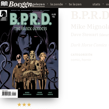
Boeggn
·
gelezen
lezende
te lezen
stats
o
B.P.R.
Mike Mignol
Dave Stewart
(kleur
Dark Horse Comics · 
CATEGORIEËN
comic
,
horror