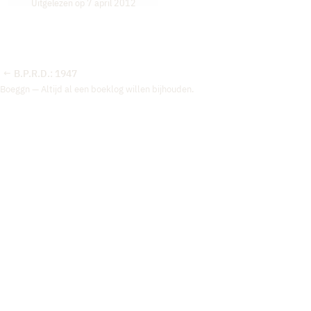
Uitgelezen op 7 april 2012
B.P.R.D.: 1947
←
Boeggn — Altijd al een boeklog willen bijhouden.