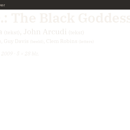
ver
D.: The Black Goddes
a
,
John Arcudi
(tekst)
(tekst)
,
Guy Davis
,
Clem Robins
)
(beeld)
(letters)
2009 · 5 × 28 blz.