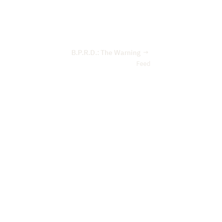
B.P.R.D.: The Warning
→
Feed