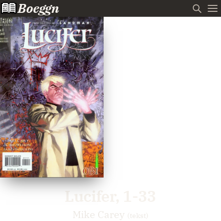
Boeggn
Lucifer, 1-33
Mike Carey
(tekst)