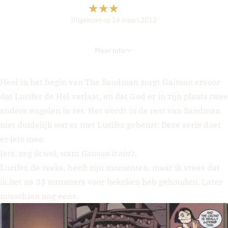
Uitgelezen op 14 maart 2012
Meer info
Heel in het begin van The Sandman zorgt Gaiman ervoor
dat Lucifer de Hel verlaat, en dat God er in zijn plaats twee
andere engelen in zet. Het wordt in de rest van Sandman
niet duidelijk wat er met Lucifer gebeurt. Deze serie doet
er iets mee.
Iets, zeg ik wel, want
Gaiman it ain’t
.
Lucifer, de reeks, heeft zijn momenten, maar ik vrees dat
ik het na 33 nummers voor bekeken heb gehouden. Later
misschien nog eens.