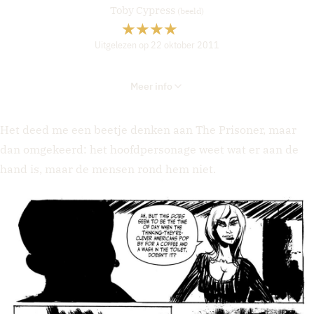
Toby Cypress
(beeld)
Uitgelezen op 22 oktober 2011
Meer info
Het deed me een beetje denken aan The Prisoner, maar
dan omgekeerd: het hoofdpersonage weet wat er aan de
hand is, maar de mensen rond hem niet.