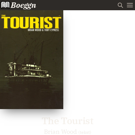
Boeggn
The Tourist
Brian Wood
(tekst)