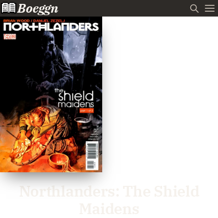
Boeggn
Northlanders: The Shield
Maidens