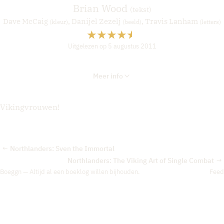
Brian Wood
(tekst)
Dave McCaig
,
Danijel Zezelj
,
Travis Lanham
(kleur)
(beeld)
(letters)
Uitgelezen op 5 augustus 2011
Meer info
Vikingvrouwen!
Northlanders: Sven the Immortal
←
Northlanders: The Viking Art of Single Combat
→
Boeggn — Altijd al een boeklog willen bijhouden.
Feed